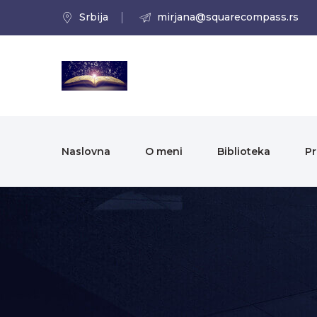
Srbija
mirjana@squarecompass.rs
Naslovna
O meni
Biblioteka
Pr